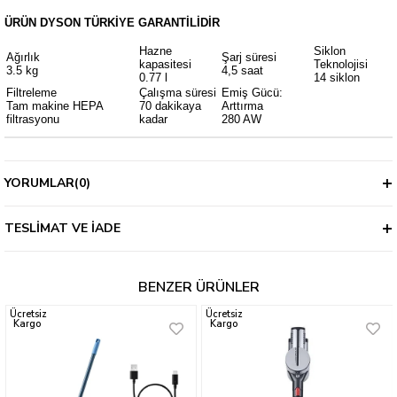
ÜRÜN DYSON TÜRKİYE GARANTİLİDİR
Hazne
Siklon
Ağırlık
Şarj süresi
kapasitesi
Teknolojisi
3.5 kg
4,5 saat
0.77 l
14 siklon
Filtreleme
Çalışma süresi
Emiş Gücü:
Tam makine HEPA
70 dakikaya
Arttırma
filtrasyonu
kadar
280 AW
YORUMLAR
(0)
TESLIMAT VE İADE
BENZER ÜRÜNLER
Ücretsiz
Ücretsiz
Kargo
Kargo