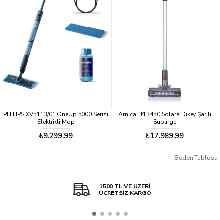
PHILIPS XV5113/01 OneUp 5000 Serisi
Arnica Et13450 Solara Dikey Şarjli
Elektrikli Mop
Süpürge
₺9.299,99
₺17.989,99
Beden Tablosu
1500 TL VE ÜZERİ
ÜCRETSİZ KARGO