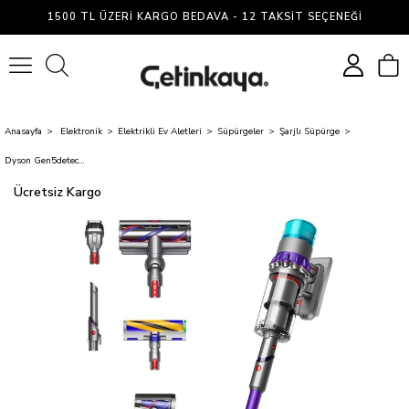
1500 TL ÜZERI KARGO BEDAVA - 12 TAKSIT SEÇENEĞI
0
Anasayfa
Elektronik
Elektrikli Ev Aletleri
Süpürgeler
Şarjlı Süpürge
Dyson Gen5detect Mor/Gri Şarjlı Dikey Süpürge
Ücretsiz Kargo