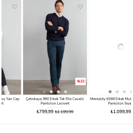
%33
p
Çetinkaya 980 Erkek Tek Pile Cavalli
Mentality 6368 Erkek Molfoy Yan Cep
Pantolon Lacivert
Pantolon Siyah
₺799,99
₺1.099,99
₺1.199,99