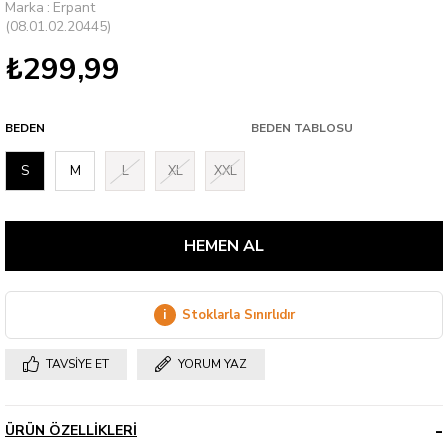
Marka
:
Erpant
(08.01.02.20445)
₺299,99
BEDEN
BEDEN TABLOSU
S
M
L
XL
XXL
i
Stoklarla Sınırlıdır
TAVSIYE ET
YORUM YAZ
ÜRÜN ÖZELLIKLERI