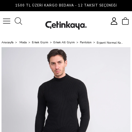
1500 TL ÜZERI KARGO BEDAVA - 12 TAKSIT SEÇENEĞI
0
Anasayfa
Moda
Erkek Giyim
Erkek Alt Giyim
Pantolon
Erpant Normal Kalıp Kahve Jogger Kadife Pantolon