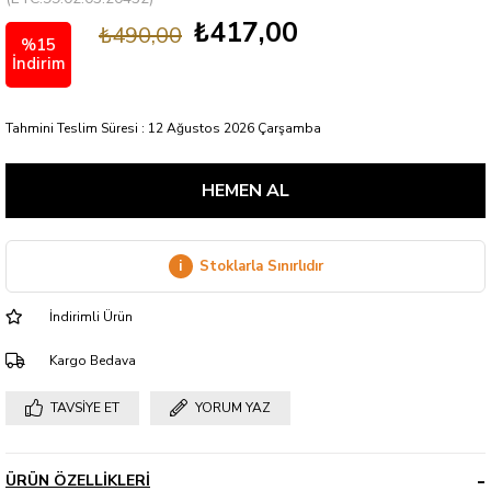
₺417,00
₺490,00
%
15
İndirim
Tahmini Teslim Süresi
:
12 Ağustos 2026 Çarşamba
i
Stoklarla Sınırlıdır
İndirimli Ürün
Kargo Bedava
TAVSIYE ET
YORUM YAZ
ÜRÜN ÖZELLIKLERI