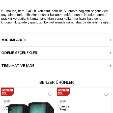
Bu mouse, hem 2.4GHz kablosuz hem de Bluetooth bağlantı seçenekleri
sayesinde farklı cihazlarla esnek kullanım imkânı sunar. Kurulum süreci
pratiktir ve bağlantı tamamlandıktan sonra kullanıma hazır hale gelir.
Ergonomik gövde yapısı, günlük kullanımda daha rahat bir deneyim sağlar.
YORUMLAR
(0)
ÖDEME SEÇENEKLERI
TESLIMAT VE İADE
BENZER ÜRÜNLER
yeni
yeni
ürün
ürün
Ücretsiz
Ücretsiz
Kargo
Kargo