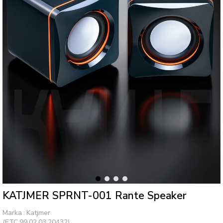
KATJMER SPRNT-001 Rante Speaker
Marka
:
Katjmer
(ETC.99.02.03.20432)