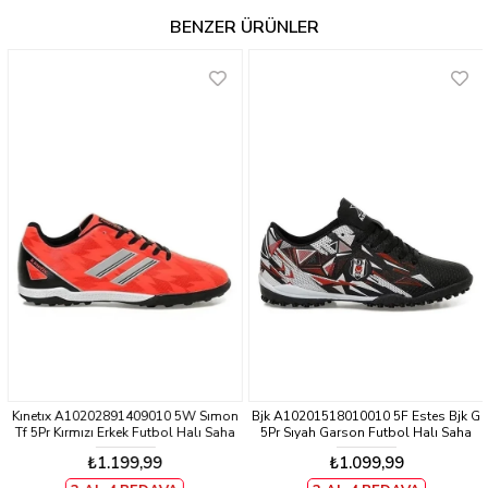
BENZER ÜRÜNLER
Kınetıx A10202891409010 5W Sımon
Bjk A10201518010010 5F Estes Bjk G
Tf 5Pr Kırmızı Erkek Futbol Halı Saha
5Pr Sıyah Garson Futbol Halı Saha
Ayakkabısı
Ayakkabısı
₺1.199,99
₺1.099,99