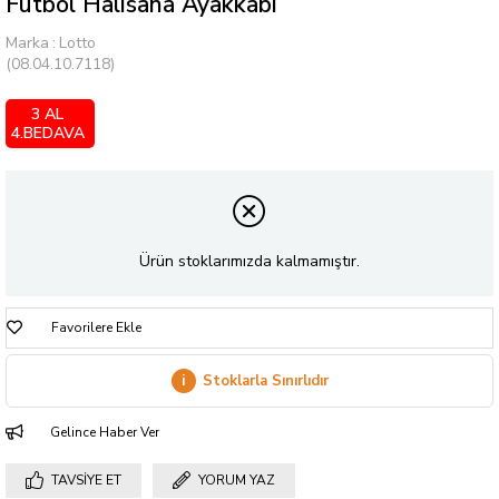
Futbol Halısaha Ayakkabı
Marka
:
Lotto
(08.04.10.7118)
3 AL
4.BEDAVA
Ürün stoklarımızda kalmamıştır.
Favorilere Ekle
i
Stoklarla Sınırlıdır
Gelince Haber Ver
TAVSIYE ET
YORUM YAZ