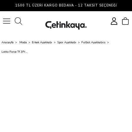
1500 TL ÜZERI KARGO BEDAVA - 12 TAKSIT SEÇENEĞI
0
Anasayfa
Moda
Erkek Ayakkabı
Spor Ayakkabı
Futbol Ayakkabısı
Lotto Force Tf 3Pr Siyah Kırmızı Erkek Futbol Halısaha Ayakkabı