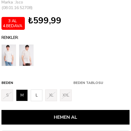
Marka
:
Jsco
(08.01.16.52708)
₺599,99
3 AL
4.BEDAVA
RENKLER:
BEDEN
BEDEN TABLOSU
S
M
L
XL
XXL