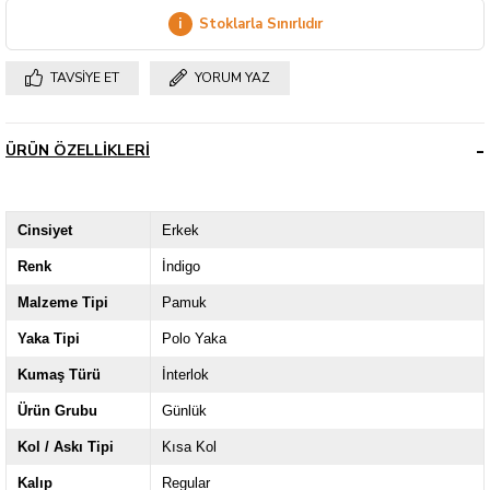
i
Stoklarla Sınırlıdır
TAVSIYE ET
YORUM YAZ
ÜRÜN ÖZELLIKLERI
Cinsiyet
Erkek
Renk
İndigo
Malzeme Tipi
Pamuk
Yaka Tipi
Polo Yaka
Kumaş Türü
İnterlok
Ürün Grubu
Günlük
Kol / Askı Tipi
Kısa Kol
Kalıp
Regular