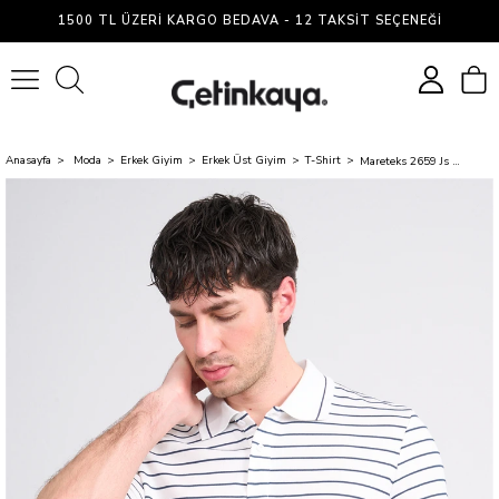
1500 TL ÜZERI KARGO BEDAVA - 12 TAKSIT SEÇENEĞI
0
Anasayfa
Moda
Erkek Giyim
Erkek Üst Giyim
T-Shirt
Mareteks 2659 Js Indıgo Erkek Polo Yaka Rıngel Interlok T-Shırt