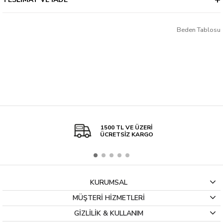
Kapama Şekli
Düğmeli
Kalınlık
İnce
Beden Tablosu
1500 TL VE ÜZERİ
ÜCRETSİZ KARGO
KURUMSAL
MÜŞTERİ HİZMETLERİ
GİZLİLİK & KULLANIM