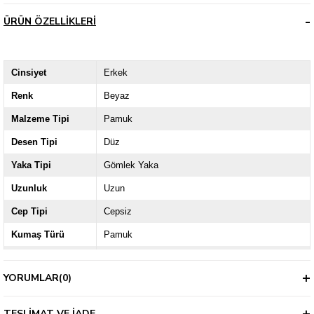
ÜRÜN ÖZELLIKLERI
Cinsiyet
Erkek
Renk
Beyaz
Malzeme Tipi
Pamuk
Desen Tipi
Düz
Yaka Tipi
Gömlek Yaka
Uzunluk
Uzun
Cep Tipi
Cepsiz
Kumaş Türü
Pamuk
Ürün Grubu
Casual
YORUMLAR
(0)
Kol / Askı Tipi
Uzun Kol
Kalıp
Slim
TESLIMAT VE İADE