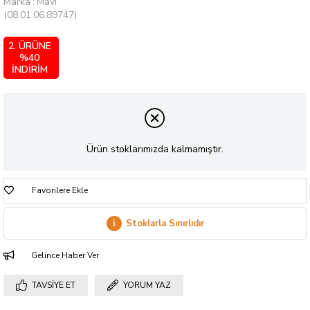
Marka
:
Mavi
(08.01.06.89747)
2. ÜRÜNE
%40
İNDİRİM
Ürün stoklarımızda kalmamıştır.
Favorilere Ekle
i
Stoklarla Sınırlıdır
Gelince Haber Ver
TAVSIYE ET
YORUM YAZ