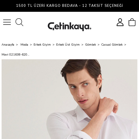
1500 TL ÜZERI KARGO BEDAVA - 12 TAKSIT SEÇENEĞI
0
Anasayfa
Moda
Erkek Giyim
Erkek Üst Giyim
Gömlek
Casual Gömlek
Mavi 021638-620 13 Beyaz Fitted Uzun Kollu Erkek Örme Gömlek