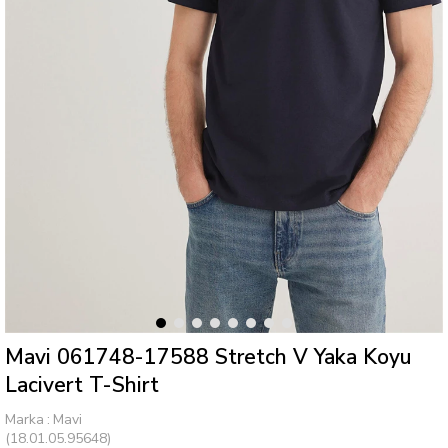
Mavi 061748-17588 Stretch V Yaka Koyu
Lacivert T-Shirt
Marka
:
Mavi
(18.01.05.95648)