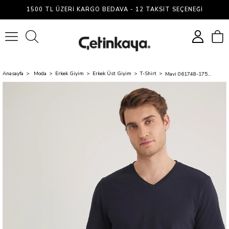
1500 TL ÜZERI KARGO BEDAVA - 12 TAKSIT SEÇENEĞI
0
Anasayfa
Moda
Erkek Giyim
Erkek Üst Giyim
T-Shirt
Mavi 061748-17588 Stretch V Yaka Koyu Lacivert T-Shirt