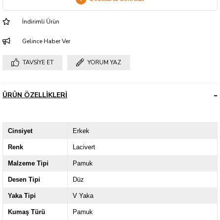
İndirimli Ürün
Gelince Haber Ver
TAVSIYE ET
YORUM YAZ
ÜRÜN ÖZELLIKLERI
Cinsiyet
Erkek
Renk
Lacivert
Malzeme Tipi
Pamuk
Desen Tipi
Düz
Yaka Tipi
V Yaka
Kumaş Türü
Pamuk