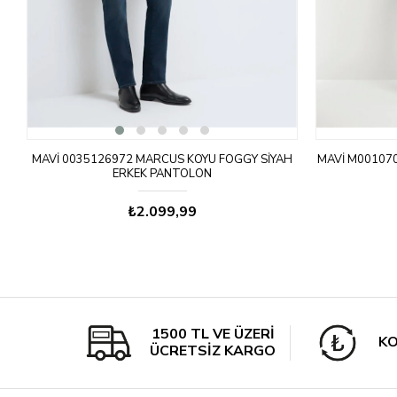
ON
MAVI 0035126972 MARCUS KOYU FOGGY SIYAH
MAVI M001070
ERKEK PANTOLON
₺2.099,99
1500 TL VE ÜZERİ
KO
ÜCRETSİZ KARGO