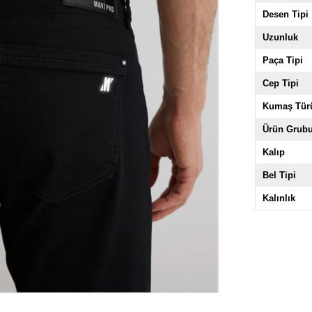
Desen Tipi
Uzunluk
Paça Tipi
Cep Tipi
Kumaş Tür
Ürün Grub
Kalıp
Bel Tipi
Kalınlık