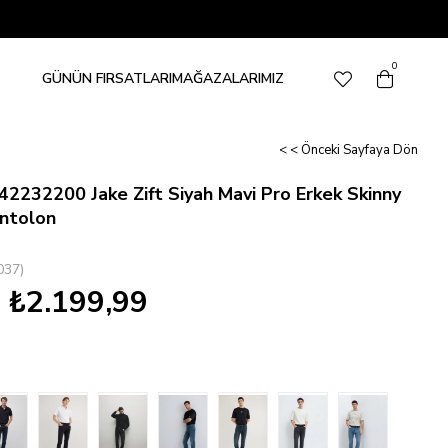
0
GÜNÜN FIRSATLARI
MAĞAZALARIMIZ
< < Önceki Sayfaya Dön
2232200 Jake Zift Siyah Mavi Pro Erkek Skinny
ntolon
037)
₺2.199,99