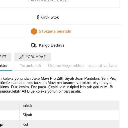
FAVORILERE EKLE
Kritik Stok
i
Stoklarla Sınırlıdır
Kargo Bedava
E ET
YORUM YAZ
kleri
Yorumlar
(0)
Ödeme Seçenekleri
Teslimat ve İade
m koleksiyonundan Jake Mavi Pro Ziftt Siyah Jean Pantolon. Yeni Pro,
nümüz casual street tarzının Mavi nin tasarım ve teknik eliyle hayat
kinny. Düz kesim. Dar paça. Çeşitli vücut tipleri için şık görünüm. Bu
sürdürülebilir All Blue koleksiyonun bir parçasıdır.
Erkek
Siyah
pi
Kot