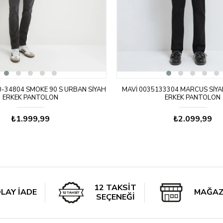
-34804 SMOKE 90 S URBAN SIYAH
MAVI 0035133304 MARCUS SIYA
ERKEK PANTOLON
ERKEK PANTOLON
₺1.999,99
₺2.099,99
12 TAKSİT
LAY İADE
MAĞAZ
SEÇENEĞİ