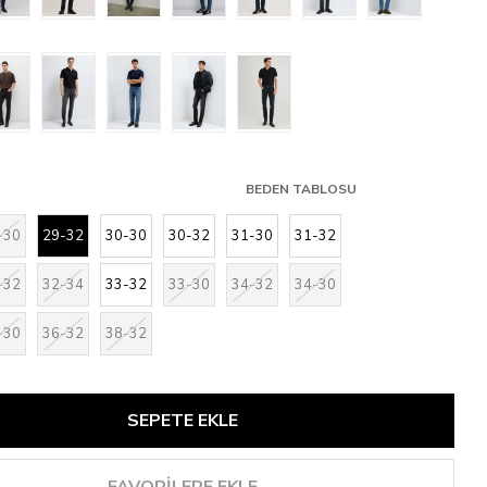
BEDEN TABLOSU
-30
29-32
30-30
30-32
31-30
31-32
-32
32-34
33-32
33-30
34-32
34-30
-30
36-32
38-32