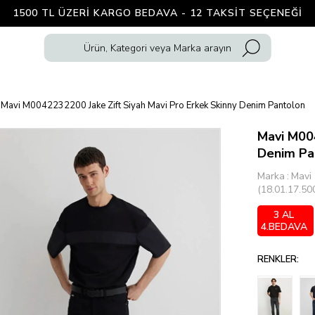
1500 TL ÜZERI KARGO BEDAVA - 12 TAKSIT SEÇENEĞI
Mavi M0042232200 Jake Zift Siyah Mavi Pro Erkek Skinny Denim Pantolon
Mavi M004
Denim Pa
Marka
:
Mavi
(18.01.17.50
3 AL
4.BEDAVA
RENKLER: