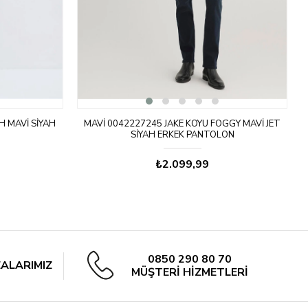
H MAVI SIYAH
MAVI 0042227245 JAKE KOYU FOGGY MAVI JET
M
SIYAH ERKEK PANTOLON
₺2.099,99
0850 290 80 70
ALARIMIZ
MÜŞTERİ HİZMETLERİ