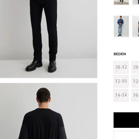
BEDEN
28-32
29
32-30
32
34-34
36