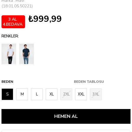
Marka
:
Mavi
(18.01.05.50221)
₺999,99
3 AL
4.BEDAVA
RENKLER:
BEDEN
BEDEN TABLOSU
S
M
L
XL
2XL
XXL
3XL