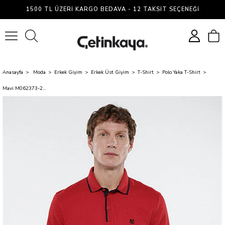
1500 TL ÜZERI KARGO BEDAVA - 12 TAKSIT SEÇENEĞI
0
Anasayfa
Moda
Erkek Giyim
Erkek Üst Giyim
T-Shirt
Polo Yaka T-Shirt
Mavi M062373-28441 Kırmızı Erkek Fitted Polo T-Shirt