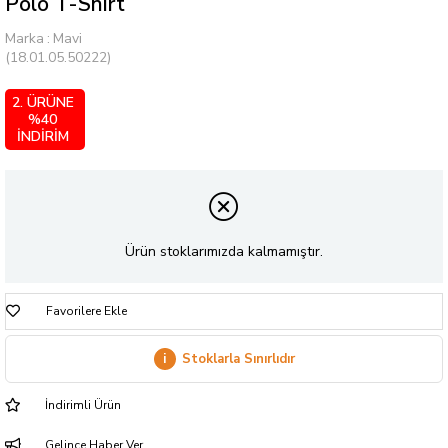
Polo T-Shirt
Marka
:
Mavi
(18.01.05.50222)
2. ÜRÜNE
%40
İNDİRİM
Ürün stoklarımızda kalmamıştır.
Favorilere Ekle
i
Stoklarla Sınırlıdır
İndirimli Ürün
Gelince Haber Ver