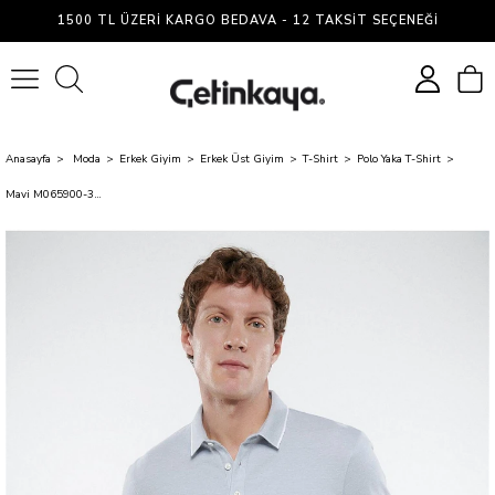
1500 TL ÜZERI KARGO BEDAVA - 12 TAKSIT SEÇENEĞI
0
Anasayfa
Moda
Erkek Giyim
Erkek Üst Giyim
T-Shirt
Polo Yaka T-Shirt
Mavi M065900-34019 Soluk Gri Erkek Slim Polo T-Shirt