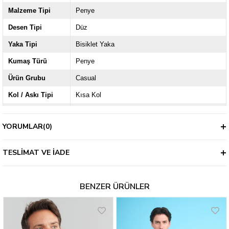
Malzeme Tipi
Penye
Desen Tipi
Düz
Yaka Tipi
Bisiklet Yaka
Kumaş Türü
Penye
Ürün Grubu
Casual
Kol / Askı Tipi
Kısa Kol
Kalıp
Regular
YORUMLAR
(0)
Kalınlık
İnce
TESLIMAT VE İADE
BENZER ÜRÜNLER