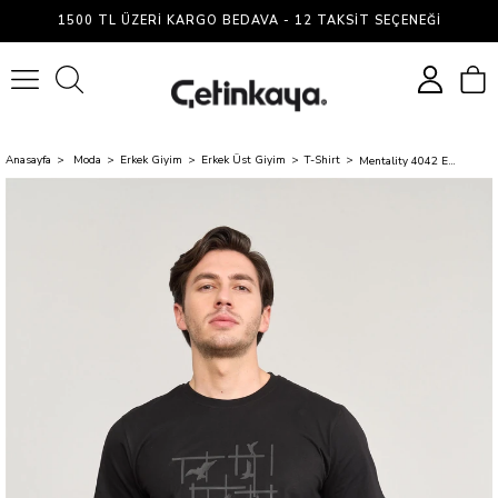
1500 TL ÜZERI KARGO BEDAVA - 12 TAKSIT SEÇENEĞI
0
Anasayfa
Moda
Erkek Giyim
Erkek Üst Giyim
T-Shirt
Mentality 4042 Erkek Bisiklet Yaka Baskılı Regular T-shirt Siyah