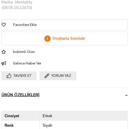
Marka
:
Mentality
(08.05.16.12470)
Favorilere Ekle
i
Stoklarla Sınırlıdır
İndirimli Ürün
Gelince Haber Ver
TAVSIYE ET
YORUM YAZ
ÜRÜN ÖZELLIKLERI
Cinsiyet
Erkek
Renk
Siyah