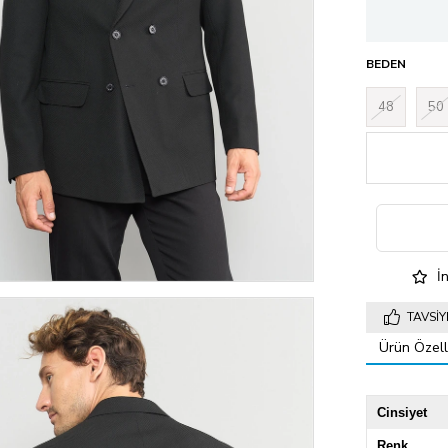
BEDEN
48
50
İn
TAVSIY
Ürün Özelli
Cinsiyet
Renk