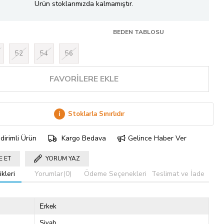
Ürün stoklarımızda kalmamıştır.
BEDEN TABLOSU
52
54
56
FAVORILERE EKLE
i
Stoklarla Sınırlıdır
dirimli Ürün
Kargo Bedava
Gelince Haber Ver
E ET
YORUM YAZ
kleri
Yorumlar
(0)
Ödeme Seçenekleri
Teslimat ve İade
Erkek
Siyah