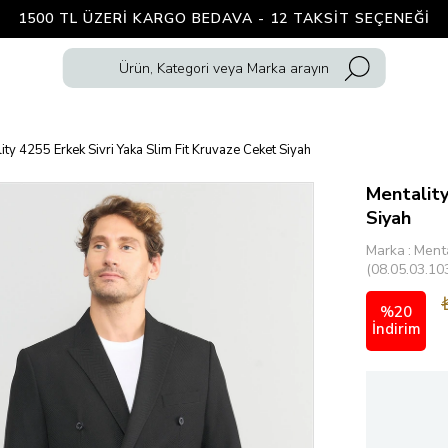
1500 TL ÜZERI KARGO BEDAVA - 12 TAKSIT SEÇENEĞI
ity 4255 Erkek Sivri Yaka Slim Fit Kruvaze Ceket Siyah
Mentality
Siyah
Marka
:
Menta
(08.05.03.10
%
20
İndirim