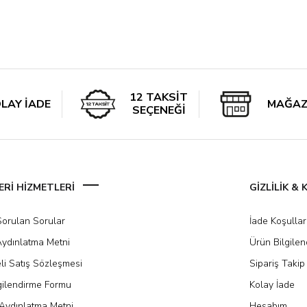
12 TAKSİT
LAY İADE
MAĞAZ
SEÇENEĞİ
Rİ HİZMETLERİ
GİZLİLİK &
Sorulan Sorular
İade Koşullar
ydınlatma Metni
Ürün Bilgile
li Satış Sözleşmesi
Sipariş Takip
gilendirme Formu
Kolay İade
Aydınlatma Metni
Hesabım