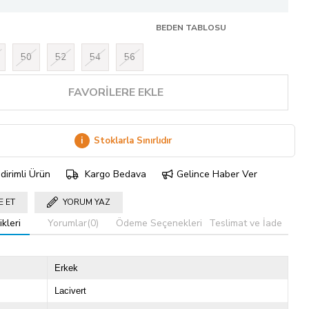
BEDEN TABLOSU
50
52
54
56
FAVORILERE EKLE
i
Stoklarla Sınırlıdır
dirimli Ürün
Kargo Bedava
Gelince Haber Ver
E ET
YORUM YAZ
kleri
Yorumlar
(0)
Ödeme Seçenekleri
Teslimat ve İade
Erkek
Lacivert