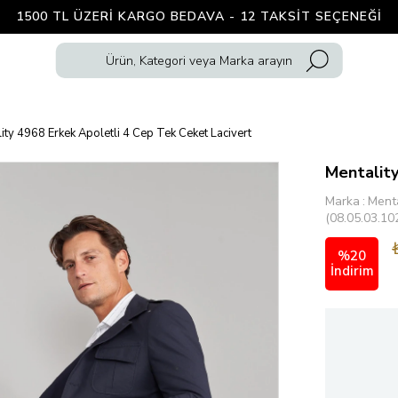
1500 TL ÜZERI KARGO BEDAVA - 12 TAKSIT SEÇENEĞI
ity 4968 Erkek Apoletli 4 Cep Tek Ceket Lacivert
Mentality
Marka
:
Menta
(08.05.03.10
%
20
İndirim