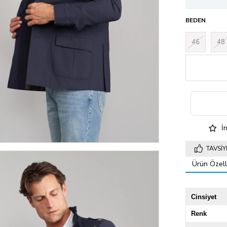
BEDEN
46
48
İn
TAVSIY
Ürün Özelli
Cinsiyet
Renk