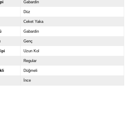
pi
Gabardin
Düz
Ceket Yaka
ü
Gabardin
u
Genç
ipi
Uzun Kol
Regular
li
Düğmeli
İnce