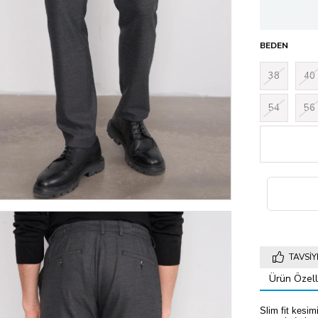
BEDEN
38
40
54
56
TAVSIY
Ürün Özelli
Slim fit kesim