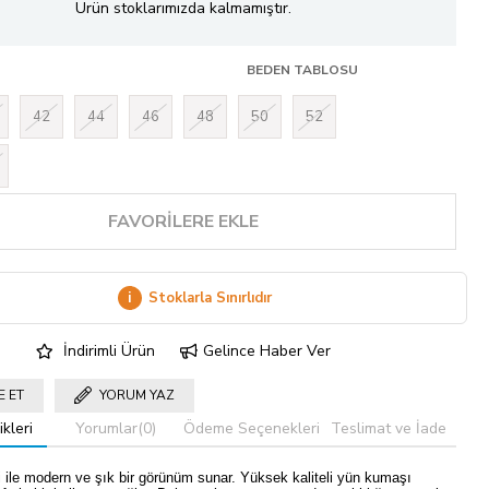
Ürün stoklarımızda kalmamıştır.
BEDEN TABLOSU
42
44
46
48
50
52
FAVORILERE EKLE
i
Stoklarla Sınırlıdır
İndirimli Ürün
Gelince Haber Ver
E ET
YORUM YAZ
kleri
Yorumlar
(0)
Ödeme Seçenekleri
Teslimat ve İade
i ile modern ve şık bir görünüm sunar. Yüksek kaliteli yün kumaşı