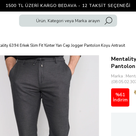
1500 TL ÜZERI KARGO BEDAVA - 12 TAKSIT SEÇENEĞI
ality 6394 Erkek Slim Fit Yünter Yan Cep Jogger Pantolon Koyu Antrasit
Mentality
Pantolon
Marka
:
Menta
(08.05.02.30
%
61
İndirim