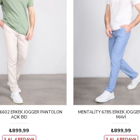
6602 ERKEK JOGGER PANTOLON
MENTALITY 6785 ERKEK JOGG
AÇIK BEJ
MAVI
₺899,99
₺899,99
3 AL 4.BEDAVA
3 AL 4.BEDAVA