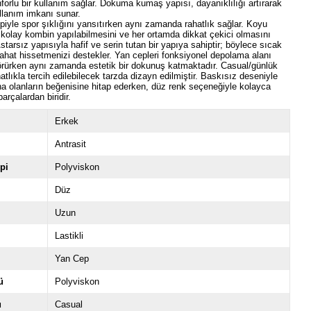
orlu bir kullanım sağlar. Dokuma kumaş yapısı, dayanıklılığı artırarak
llanım imkanı sunar.
piyle spor şıklığını yansıtırken aynı zamanda rahatlık sağlar. Koyu
, kolay kombin yapılabilmesini ve her ortamda dikkat çekici olmasını
Astarsız yapısıyla hafif ve serin tutan bir yapıya sahiptir; böylece sıcak
rahat hissetmenizi destekler. Yan cepleri fonksiyonel depolama alanı
görürken aynı zamanda estetik bir dokunuş katmaktadır. Casual/günlük
atlıkla tercih edilebilecek tarzda dizayn edilmiştir. Baskısız deseniyle
na olanların beğenisine hitap ederken, düz renk seçeneğiyle kolayca
 parçalardan biridir.
Erkek
Antrasit
pi
Polyviskon
Düz
Uzun
Lastikli
Yan Cep
ü
Polyviskon
u
Casual