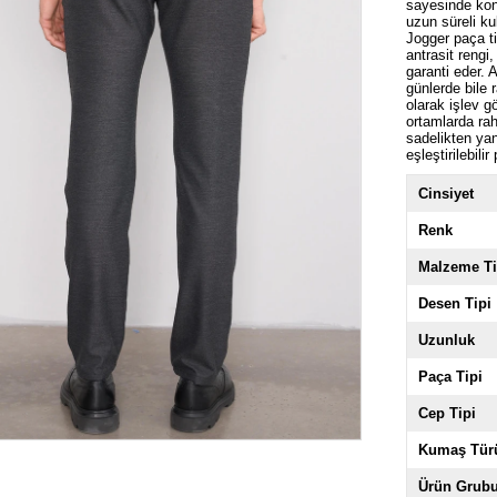
sayesinde konf
uzun süreli ku
Jogger paça ti
antrasit rengi
garanti eder. 
günlerde bile 
olarak işlev 
ortamlarda rah
sadelikten ya
eşleştirilebilir
Cinsiyet
Renk
Malzeme Ti
Desen Tipi
Uzunluk
Paça Tipi
Cep Tipi
Kumaş Tür
Ürün Grub