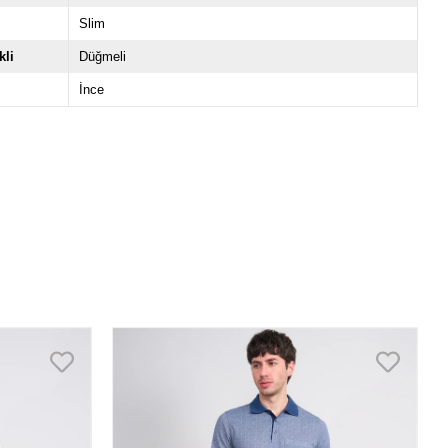
Slim
li
Düğmeli
İnce