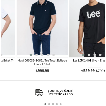
%33
-
Mavi 066039-30651 Tee Total Eclipse
Lee L65QAI01 Siyah Erkek T-shirt
Erkek T-Shirt
₺999,99
₺539,99
₺799,99
1500 TL VE ÜZERİ
ÜCRETSİZ KARGO