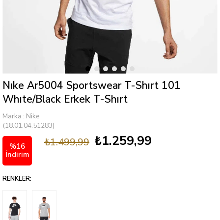
Nıke Ar5004 Sportswear T-Shırt 101
Whıte/Black Erkek T-Shırt
Marka
:
Nike
(18.01.04.51283)
₺1.259,99
₺1.499,99
%
16
İndirim
RENKLER: