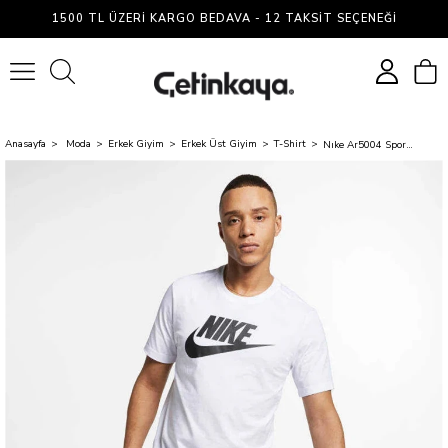
1500 TL ÜZERI KARGO BEDAVA - 12 TAKSIT SEÇENEĞI
0
Anasayfa
Moda
Erkek Giyim
Erkek Üst Giyim
T-Shirt
Nıke Ar5004 Sportswear T-Shırt 101 Whıte/Black Erkek T-Shırt