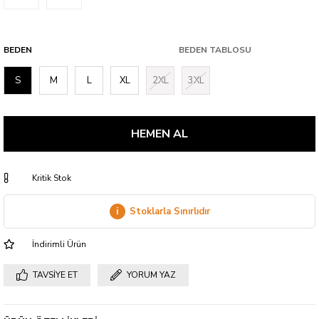
BEDEN
BEDEN TABLOSU
S
M
L
XL
2XL
3XL
Kritik Stok
i
Stoklarla Sınırlıdır
İndirimli Ürün
TAVSIYE ET
YORUM YAZ