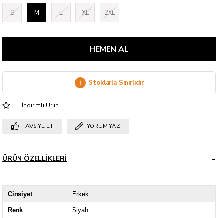
S
M
L
XL
2XL
i
Stoklarla Sınırlıdır
İndirimli Ürün
TAVSIYE ET
YORUM YAZ
ÜRÜN ÖZELLIKLERI
Cinsiyet
Erkek
Renk
Siyah