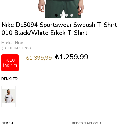
Nıke Dc5094 Sportswear Swoosh T-Shırt
010 Black/Whıte Erkek T-Shırt
Marka
:
Nike
(18.01.04.51288)
₺1.259,99
₺1.399,99
%
10
İndirim
RENKLER:
BEDEN
BEDEN TABLOSU