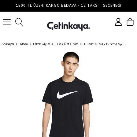
1500 TL ÜZERI KARGO BEDAVA - 12 TAKSIT SEÇENEĞI
0
Anasayfa
Moda
Erkek Giyim
Erkek Üst Giyim
T-Shirt
Nıke Dc5094 Sportswear Swoosh T-Shırt 010 Black/Whıte Erkek T-Shırt