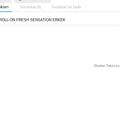
kleri
Yorumlar
(0)
Teslimat ve İade
 ROLL-ON FRESH SENSATION ERKEK
Beden Tablosu