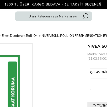
1500 TL ÜZERI KARGO BEDAVA - 12 TAKSIT SEÇENEĞI
Erkek Deodorant Roll-On
NIVEA 50ML ROLL-ON FRESH SENSATION E
NIVEA 5
Marka
:
Nive
(11.02.35.00
FAVORI
TAVSIY