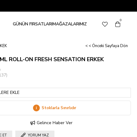
0
GÜNÜN FIRSATLARI
MAĞAZALARIMIZ
RKEK
< < Önceki Sayfaya Dön
0ML ROLL-ON FRESH SENSATION ERKEK
a
137)
LERE EKLE
i
Stoklarla Sınırlıdır
Gelince Haber Ver
E ET
YORUM YAZ