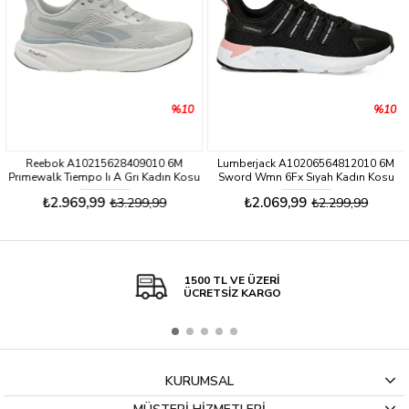
%10
%10
Reebok A10215628409010 6M
Lumberjack A10206564812010 6M
Prımewalk Tıempo Iı A Grı Kadın Kosu
Sword Wmn 6Fx Sıyah Kadın Kosu
Ayakkabısı
Ayakkabısı
₺2.969,99
₺2.069,99
₺3.299,99
₺2.299,99
1500 TL VE ÜZERİ
ÜCRETSİZ KARGO
KURUMSAL