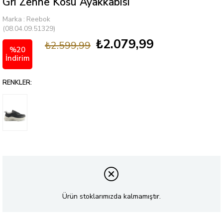
Grı Zenne Kosu Ayakkabısı
Marka
:
Reebok
(08.04.09.51329)
₺2.079,99
₺2.599,99
%
20
İndirim
RENKLER:
Ürün stoklarımızda kalmamıştır.