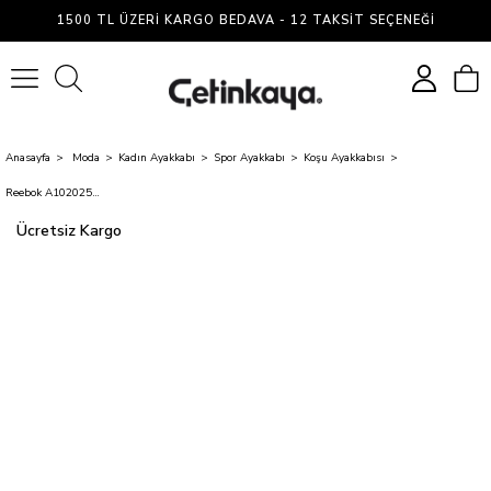
1500 TL ÜZERI KARGO BEDAVA - 12 TAKSIT SEÇENEĞI
0
Anasayfa
Moda
Kadın Ayakkabı
Spor Ayakkabı
Koşu Ayakkabısı
Reebok A10202527009010 5W Anes Run I Grı Zenne Kosu Ayakkabısı
Ücretsiz Kargo