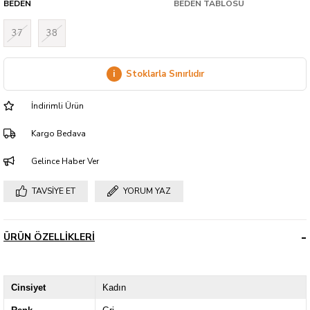
BEDEN
BEDEN TABLOSU
37
38
i
Stoklarla Sınırlıdır
İndirimli Ürün
Kargo Bedava
Gelince Haber Ver
TAVSIYE ET
YORUM YAZ
ÜRÜN ÖZELLIKLERI
Cinsiyet
Kadın