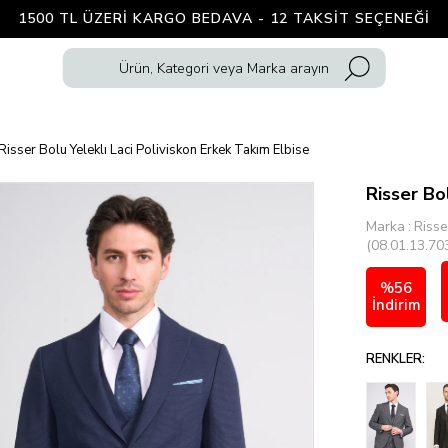
1500 TL ÜZERI KARGO BEDAVA - 12 TAKSIT SEÇENEĞI
Risser Bolu Yeleklı Laci Poliviskon Erkek Takım Elbise
Risser Bo
Marka
:
Risse
(08.01.13.70
%
56
İndirim
RENKLER: