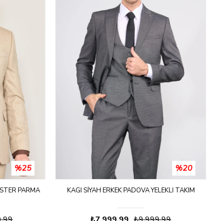
%25
%20
ESTER PARMA
KAGI SIYAH ERKEK PADOVA YELEKLI TAKIM
9,99
₺7.999,99
₺9.999,99