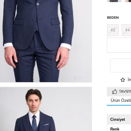
BEDEN
42
44
İn
TAVSIY
Ürün Özelli
Cinsiyet
Renk