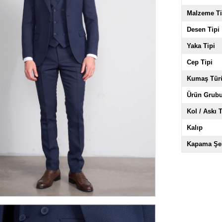
Malzeme Ti
Desen Tipi
Yaka Tipi
Cep Tipi
Kumaş Tür
Ürün Grub
Kol / Askı T
Kalıp
Kapama Şek