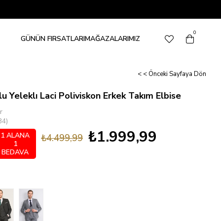
0
GÜNÜN FIRSATLARI
MAĞAZALARIMIZ
< < Önceki Sayfaya Dön
lu Yeleklı Laci Poliviskon Erkek Takım Elbise
r
34)
₺1.999,99
1 ALANA
₺4.499,99
1
BEDAVA