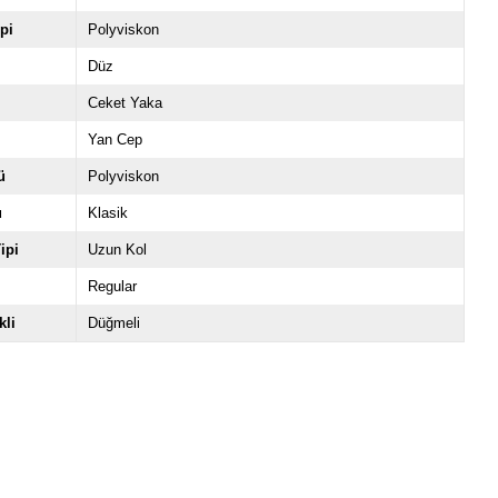
pi
Polyviskon
Düz
Ceket Yaka
Yan Cep
ü
Polyviskon
u
Klasik
ipi
Uzun Kol
Regular
li
Düğmeli