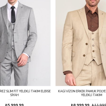
REZ SLIM FIT YELEKLI TAKIM ELBISE
KAGI VIZON ERKEK PAMUK POLY
SIYAH
YELEKLI TAKIM
₺5.999,99
₺8.999,99
₺11.99