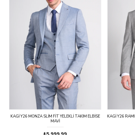
KAGI Y26 MONZA SLIM FIT YELEKLI TAKIM ELBISE
KAGI Y26 RAMI
MAVI
₺5.999,99