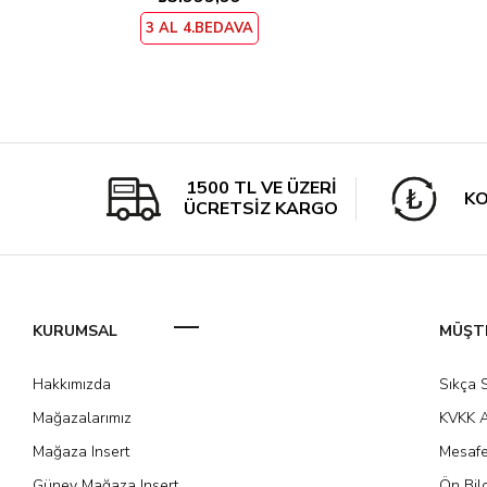
3 AL 4.BEDAVA
1500 TL VE ÜZERİ
KO
ÜCRETSİZ KARGO
KURUMSAL
MÜŞTE
Hakkımızda
Sıkça 
Mağazalarımız
KVKK A
Mağaza Insert
Mesafe
Güney Mağaza Insert
Ön Bil