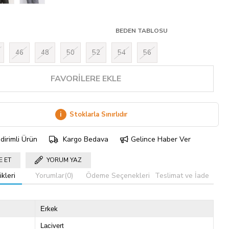
BEDEN TABLOSU
46
48
50
52
54
56
FAVORILERE EKLE
i
Stoklarla Sınırlıdır
dirimli Ürün
Kargo Bedava
Gelince Haber Ver
E ET
YORUM YAZ
kleri
Yorumlar
(0)
Ödeme Seçenekleri
Teslimat ve İade
Erkek
Lacivert