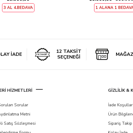
3 AL 4.BEDAVA
1 ALANA 1 BEDAV
12 TAKSİT
LAY İADE
MAĞAZ
SEÇENEĞİ
Rİ HİZMETLERİ
GİZLİLİK &
Sorulan Sorular
İade Koşullar
ydınlatma Metni
Ürün Bilgile
li Satış Sözleşmesi
Sipariş Takip
gilendirme Formu
Kolay İade