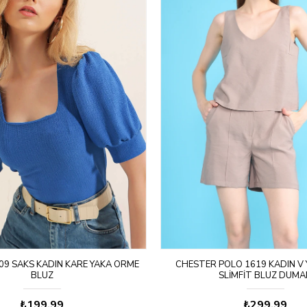
09 SAKS KADIN KARE YAKA ORME
CHESTER POLO 1619 KADIN V Y
BLUZ
SLIMFIT BLUZ DUMA
₺199,99
₺299,99