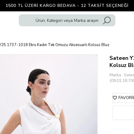
1500 TL ÜZERI KARGO BEDAVA - 12 TAKSIT SEÇENEĞI
Y25 1737-1018 Ekru Kadın Tek Omuzu Aksesuarlı Kolsuz Bluz
Sateen Y
Kolsuz Bl
Marka
:
Sate
(09.01.18.70
FAVORI