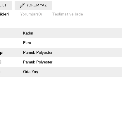
E ET
YORUM YAZ
kleri
Yorumlar
(0)
Teslimat ve İade
Kadın
Ekru
pi
Pamuk Polyester
ü
Pamuk Polyester
u
Orta Yaş