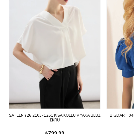
UZ
SATEEN Y26 2103-1261 KISA KOLLU V YAKA BLUZ
BIGDART 04
EKRU
₺799,99