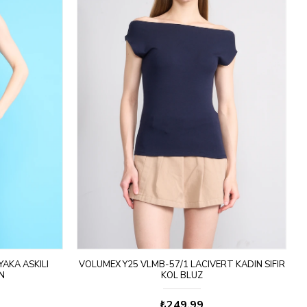
AKA ASKILI
VOLUMEX Y25 VLMB-57/1 LACIVERT KADIN SIFIR
V
N
KOL BLUZ
₺249,99