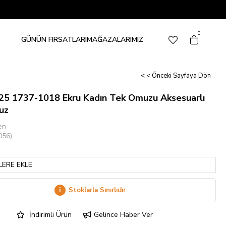
0
GÜNÜN FIRSATLARI
MAĞAZALARIMIZ
< < Önceki Sayfaya Dön
25 1737-1018 Ekru Kadın Tek Omuzu Aksesuarlı
uz
en
056)
LERE EKLE
i
Stoklarla Sınırlıdır
İndirimli Ürün
Gelince Haber Ver