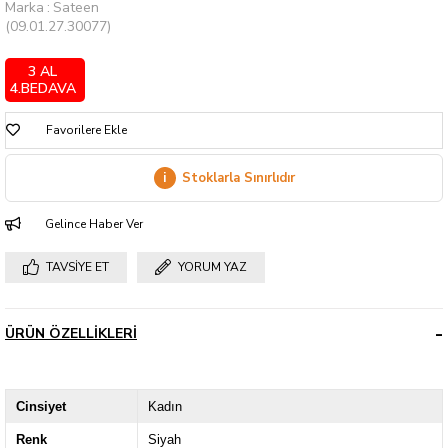
Marka
:
Sateen
(09.01.27.30077)
3 AL
4.BEDAVA
Favorilere Ekle
i
Stoklarla Sınırlıdır
Gelince Haber Ver
TAVSIYE ET
YORUM YAZ
ÜRÜN ÖZELLIKLERI
Cinsiyet
Kadın
Renk
Siyah