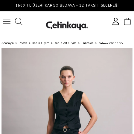
1500 TL ÜZERI KARGO BEDAVA - 12 TAKSIT SEÇENEĞI
0
Anasayfa
Moda
Kadın Giyim
Kadın Alt Giyim
Pantolon
Sateen Y26 1956-5067 Kemer Detaylı Saten Pantolon Siyah