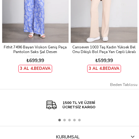
Fithit 7496 Bayan Viskon Geniş Paça
Canseven 1003 Taş Kadın Yüksek Bel
Pantolon Saks Şal Desen
Onu Dikişli Bol Paça Yan Cepli Likralı
Skuba Kumaş Pantolon
₺699,99
₺599,99
3 AL 4.BEDAVA
3 AL 4.BEDAVA
Beden Tablosu
1500 TL VE ÜZERİ
ÜCRETSİZ KARGO
KURUMSAL