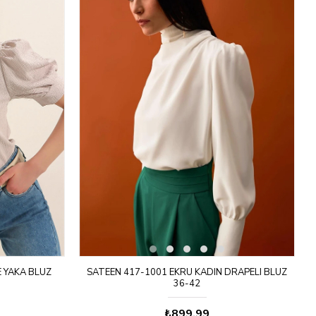
E YAKA BLUZ
SATEEN 417-1001 EKRU KADIN DRAPELI BLUZ
36-42
₺899,99