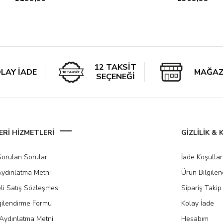
12 TAKSİT
LAY İADE
MAĞAZ
SEÇENEĞİ
Rİ HİZMETLERİ
GİZLİLİK &
Sorulan Sorular
İade Koşullar
ydınlatma Metni
Ürün Bilgile
li Satış Sözleşmesi
Sipariş Takip
gilendirme Formu
Kolay İade
Aydınlatma Metni
Hesabım