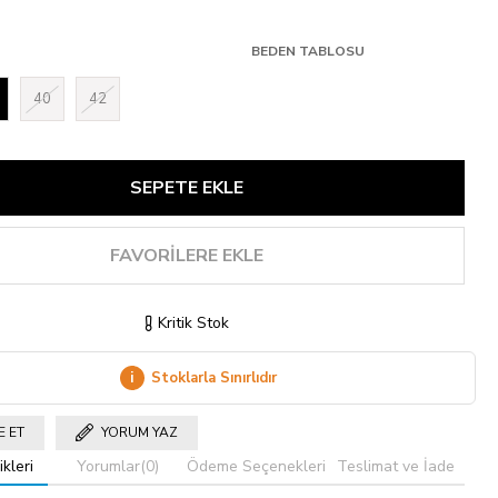
BEDEN TABLOSU
40
42
FAVORILERE EKLE
Kritik Stok
i
Stoklarla Sınırlıdır
E ET
YORUM YAZ
kleri
Yorumlar
(0)
Ödeme Seçenekleri
Teslimat ve İade