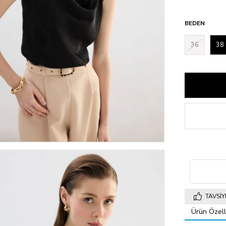
BEDEN
36
38
TAVSIY
Ürün Özelli