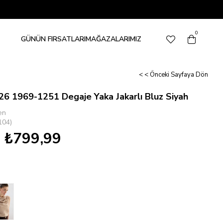
0
GÜNÜN FIRSATLARI
MAĞAZALARIMIZ
< < Önceki Sayfaya Dön
6 1969-1251 Degaje Yaka Jakarlı Bluz Siyah
en
104)
₺799,99