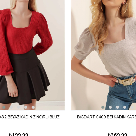
32 BEYAZ KADIN ZINCIRLI BLUZ
BIGDART 0409 BEJ KADIN KAR
₺199,99
₺369,99