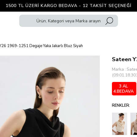
1500 TL ÜZERI KARGO BEDAVA - 12 TAKSIT SEÇENEĞI
Y26 1969-1251 Degaje Yaka Jakarlı Bluz Siyah
Sateen Y2
Marka
:
Sate
(09.01.18.30
3 AL
4.BEDAVA
RENKLER: