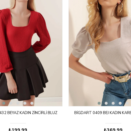
32 BEYAZ KADIN ZINCIRLI BLUZ
BIGDART 0409 BEJ KADIN KAR
₺199,99
₺369,99