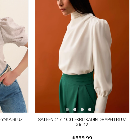
E YAKA BLUZ
SATEEN 417-1001 EKRU KADIN DRAPELI BLUZ
36-42
₺899,99