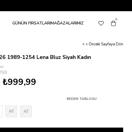
0
GÜNÜN FIRSATLARI
MAĞAZALARIMIZ
< < Önceki Sayfaya Dön
26 1989-1254 Lena Bluz Siyah Kadın
en
250)
₺999,99
BEDEN TABLOSU
40
42