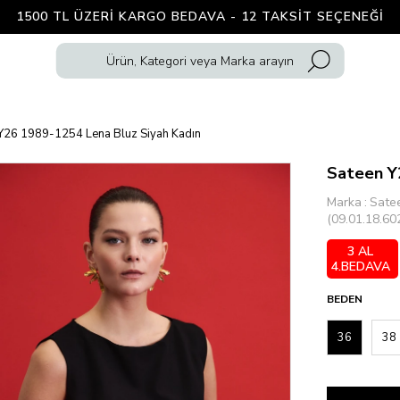
1500 TL ÜZERI KARGO BEDAVA - 12 TAKSIT SEÇENEĞI
Y26 1989-1254 Lena Bluz Siyah Kadın
Sateen Y
Marka
:
Sate
(09.01.18.60
3 AL
4.BEDAVA
BEDEN
36
38