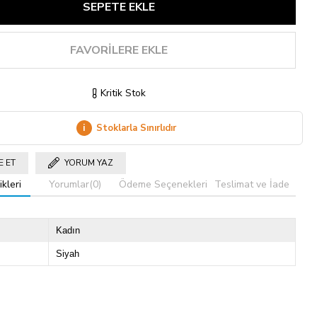
FAVORILERE EKLE
Kritik Stok
i
Stoklarla Sınırlıdır
E ET
YORUM YAZ
kleri
Yorumlar
(0)
Ödeme Seçenekleri
Teslimat ve İade
Kadın
Siyah