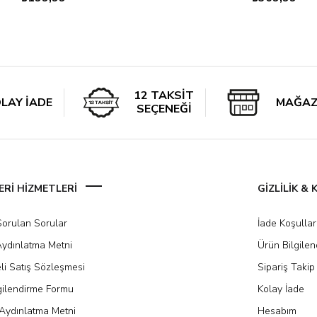
12 TAKSİT
LAY İADE
MAĞAZ
SEÇENEĞİ
Rİ HİZMETLERİ
GİZLİLİK &
Sorulan Sorular
İade Koşullar
ydınlatma Metni
Ürün Bilgile
li Satış Sözleşmesi
Sipariş Takip
gilendirme Formu
Kolay İade
Aydınlatma Metni
Hesabım