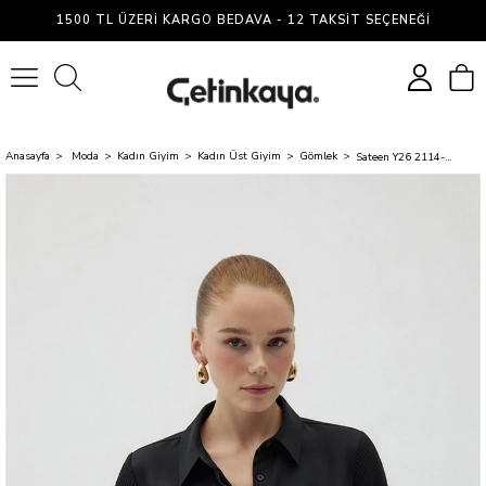
1500 TL ÜZERI KARGO BEDAVA - 12 TAKSIT SEÇENEĞI
0
Anasayfa
Moda
Kadın Giyim
Kadın Üst Giyim
Gömlek
Sateen Y26 2114-2179 Plise Kollu Gömlek Siyah Kadın