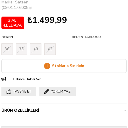
Marka
:
Sateen
(09.01.17.60085)
₺1.499,99
3 AL
4.BEDAVA
BEDEN
BEDEN TABLOSU
36
38
40
42
i
Stoklarla Sınırlıdır
Gelince Haber Ver
TAVSIYE ET
YORUM YAZ
ÜRÜN ÖZELLIKLERI