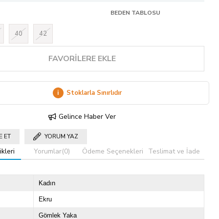
BEDEN TABLOSU
40
42
FAVORILERE EKLE
i
Stoklarla Sınırlıdır
Gelince Haber Ver
E ET
YORUM YAZ
kleri
Yorumlar
(0)
Ödeme Seçenekleri
Teslimat ve İade
Kadın
Ekru
Gömlek Yaka