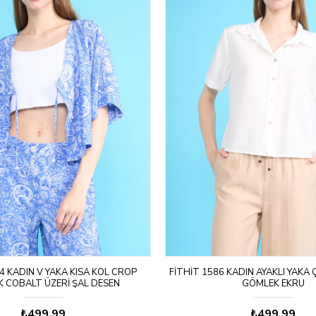
4 KADIN V YAKA KISA KOL CROP
FITHIT 1586 KADIN AYAKLI YAKA Ç
 COBALT ÜZERI ŞAL DESEN
GÖMLEK EKRU
₺499,99
₺499,99