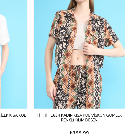
ILEK KISA KOL
FITHIT 1634 KADIN KISA KOL VISKON GÖMLEK
F
RENKLI KILIM DESEN
₺399,99