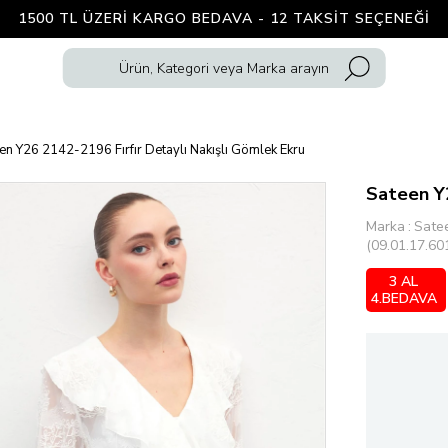
1500 TL ÜZERI KARGO BEDAVA - 12 TAKSIT SEÇENEĞI
en Y26 2142-2196 Fırfır Detaylı Nakışlı Gömlek Ekru
Sateen Y2
Marka
:
Sate
(09.01.17.60
3 AL
4.BEDAVA