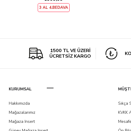
3 AL 4.BEDAVA
1500 TL VE ÜZERİ
KO
ÜCRETSİZ KARGO
KURUMSAL
MÜŞTE
Hakkımızda
Sıkça 
Mağazalarımız
KVKK A
Mağaza Insert
Mesafe
Güney Mağaza Insert
Ön Bil