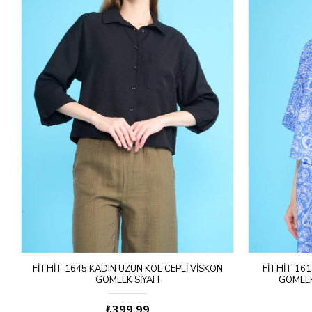
OP
FITHIT 1645 KADIN UZUN KOL CEPLI VISKON
FITHIT 161
GÖMLEK SIYAH
GÖMLEK
₺399,99