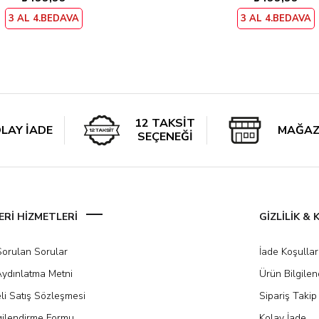
3 AL 4.BEDAVA
3 AL 4.BEDAVA
12 TAKSİT
LAY İADE
MAĞAZ
SEÇENEĞİ
Rİ HİZMETLERİ
GİZLİLİK &
Sorulan Sorular
İade Koşullar
ydınlatma Metni
Ürün Bilgile
li Satış Sözleşmesi
Sipariş Takip
gilendirme Formu
Kolay İade