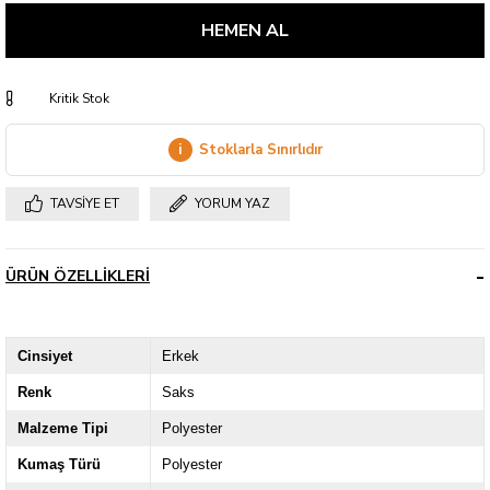
Kritik Stok
i
Stoklarla Sınırlıdır
TAVSIYE ET
YORUM YAZ
ÜRÜN ÖZELLIKLERI
Cinsiyet
Erkek
Renk
Saks
Malzeme Tipi
Polyester
Kumaş Türü
Polyester