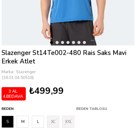
Slazenger St14Te002-480 Rais Saks Mavi
Erkek Atlet
Marka
:
Slazenger
(18.01.04.50518)
₺499,99
3 AL
4.BEDAVA
BEDEN
BEDEN TABLOSU
S
M
L
XL
XXL