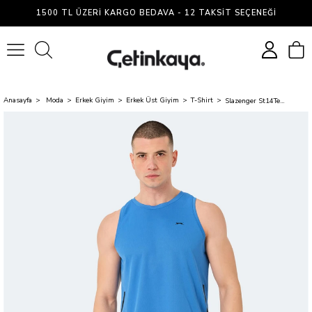
1500 TL ÜZERI KARGO BEDAVA - 12 TAKSIT SEÇENEĞI
0
Anasayfa
Moda
Erkek Giyim
Erkek Üst Giyim
T-Shirt
Slazenger St14Te002-480 Rais Saks Mavi Erkek Atlet