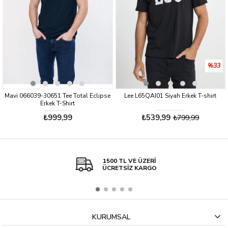
%33
Mavi 066039-30651 Tee Total Eclipse
Lee L65QAI01 Siyah Erkek T-shirt
Erkek T-Shirt
₺999,99
₺539,99
₺799,99
1500 TL VE ÜZERİ
ÜCRETSİZ KARGO
KURUMSAL