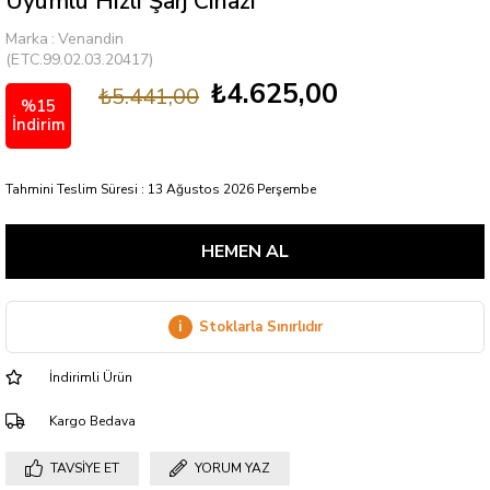
Uyumlu Hızlı Şarj Cihazı
Marka
:
Venandin
(ETC.99.02.03.20417)
₺4.625,00
₺5.441,00
%
15
İndirim
Tahmini Teslim Süresi
:
13 Ağustos 2026 Perşembe
i
Stoklarla Sınırlıdır
İndirimli Ürün
Kargo Bedava
TAVSIYE ET
YORUM YAZ