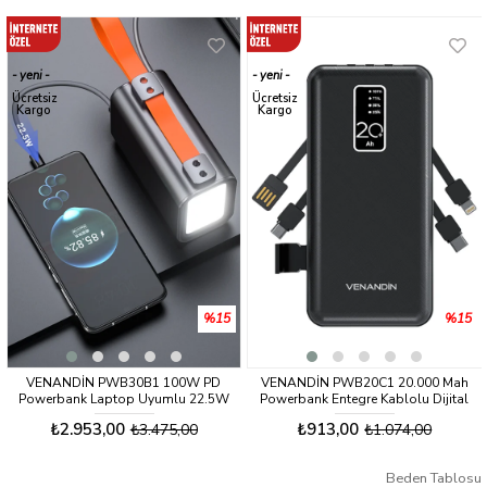
yeni
yeni
ürün
ürün
Ücretsiz
Ücretsiz
Kargo
Kargo
%15
%15
VENANDİN PWB30B1 100W PD
VENANDİN PWB20C1 20.000 Mah
Powerbank Laptop Uyumlu 22.5W
Powerbank Entegre Kablolu Dijital
Hızlı Şarjlı Taşınabilir Şarj Cihazı
Göstergeli Taşınabilir Şarj Cihazı
₺2.953,00
₺913,00
₺3.475,00
₺1.074,00
Beden Tablosu