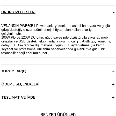
ÜRÜN ÖZELLIKLERI
VENANDİN PWB60B1 Powerbank, yüksek kapasiteli bataryası ve güçlü
çıkış desteğiyle uzun süreli enerji ihtiyacı olan kullanıcılar için
geliştirilmiştir.
100W PD ve 120W DC çıkış gücü sayesinde dizüstü bilgisayarlar, mobil
cihazlar ve USB destekli ekipmanlarla uyumlu çalışır. Akıllı güç yönetimi,
detaylı LED ekranı ve dış mekâna uygun LED aydınlatmasıyla kamp,
seyahat ve profesyonel kullanım senaryolarında güvenilir ve güçlü bir
taşınabilir enerji çözümü sunar.
YORUMLAR
(0)
ÖDEME SEÇENEKLERI
TESLIMAT VE İADE
BENZER ÜRÜNLER