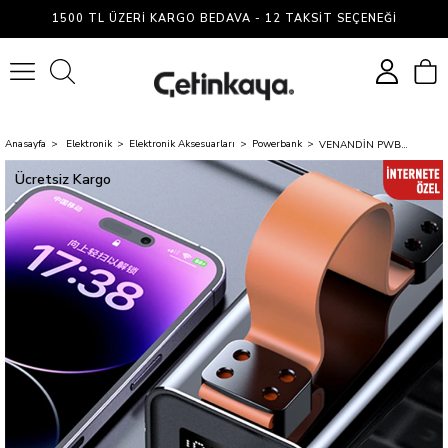
1500 TL ÜZERI KARGO BEDAVA - 12 TAKSIT SEÇENEĞI
0
Anasayfa
Elektronik
Elektronik Aksesuarları
Powerbank
VENANDİN PWB60B1 60.000 Mah Powerbank 100W PD 120W DC Laptop Uyumlu Hızlı Şarj Cihazı
Ücretsiz Kargo