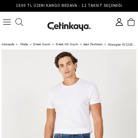
1500 TL ÜZERI KARGO BEDAVA - 12 TAKSIT SEÇENEĞI
0
Anasayfa
Moda
Erkek Giyim
Erkek Alt Giyim
Jean Pantolon
Wrangler W12S057 W12S Texas Slım Xt Mıd Blue Erkek Authentıc Straıght Normal Bel Dar Paca Jean Pantolon