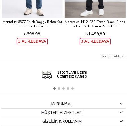
Mentality 6577 Erkek Baggy Relax Kot
Mareteks 4412-C53-Texas Black Black
Pantolon Lacivert
Zkb. Erkek Denım Pantolon
₺699,99
₺1.499,99
3 AL 4.BEDAVA
3 AL 4.BEDAVA
Beden Tablosu
1500 TL VE ÜZERİ
ÜCRETSİZ KARGO
KURUMSAL
MÜŞTERİ HİZMETLERİ
GİZLİLİK & KULLANIM