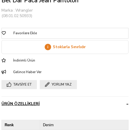
Bel Dar Paca Jean Pantolon
Marka
:
Wrangler
(08.01.02.50933)
Favorilere Ekle
i
Stoklarla Sınırlıdır
İndirimli Ürün
Gelince Haber Ver
TAVSIYE ET
YORUM YAZ
ÜRÜN ÖZELLIKLERI
Renk
Denim