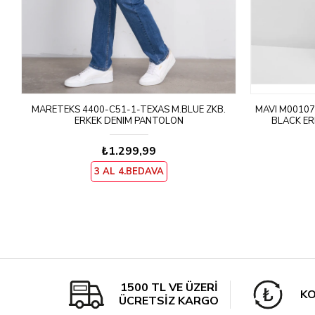
MARETEKS 4400-C51-1-TEXAS M.BLUE ZKB.
MAVI M00107
ERKEK DENIM PANTOLON
BLACK ER
₺1.299,99
3 AL 4.BEDAVA
1500 TL VE ÜZERİ
KO
ÜCRETSİZ KARGO