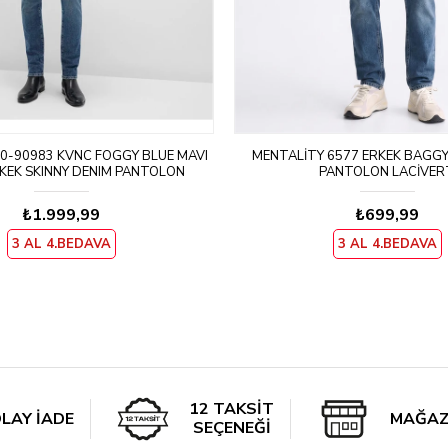
0-90983 KVNC FOGGY BLUE MAVI
MENTALITY 6577 ERKEK BAGGY
KEK SKINNY DENIM PANTOLON
PANTOLON LACIVER
₺1.999,99
₺699,99
3 AL 4.BEDAVA
3 AL 4.BEDAVA
12 TAKSİT
LAY İADE
MAĞAZ
SEÇENEĞİ