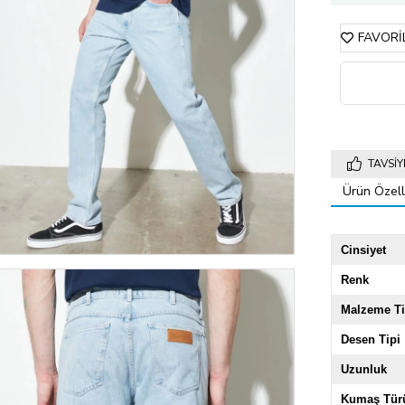
FAVORI
TAVSIY
Ürün Özelli
Cinsiyet
Renk
Malzeme Ti
Desen Tipi
Uzunluk
Kumaş Tür