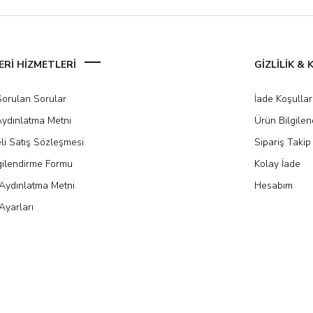
Rİ HİZMETLERİ
GİZLİLİK &
Sorulan Sorular
İade Koşullar
ydınlatma Metni
Ürün Bilgile
li Satış Sözleşmesi
Sipariş Takip
gilendirme Formu
Kolay İade
Aydınlatma Metni
Hesabım
Ayarları