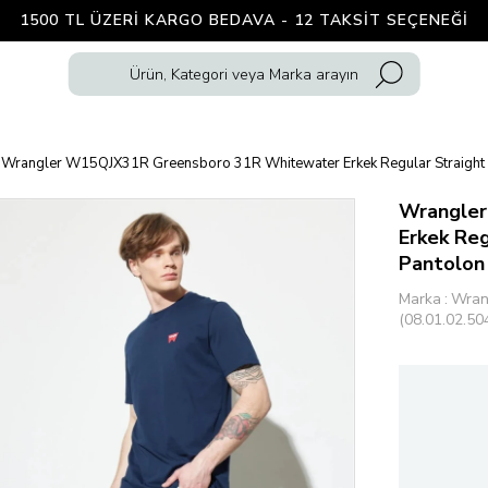
1500 TL ÜZERI KARGO BEDAVA - 12 TAKSIT SEÇENEĞI
Wrangler W15QJX31R Greensboro 31R Whitewater Erkek Regular Straight G
Wrangler
Erkek Reg
Pantolon
Marka
:
Wran
(08.01.02.50