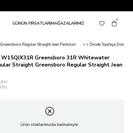
0
GÜNÜN FIRSATLARI
MAĞAZALARIMIZ
reensboro Regular Straight Jean Pantolon
< < Önceki Sayfaya Dön
 W15QJX31R Greensboro 31R Whitewater
ular Straight Greensboro Regular Straight Jean
gler
455)
Ürün stoklarımızda kalmamıştır.