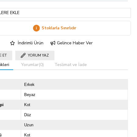
LERE EKLE
i
Stoklarla Sınırlıdır
İndirimli Ürün
Gelince Haber Ver
E ET
YORUM YAZ
kleri
Yorumlar
(0)
Teslimat ve İade
Erkek
Beyaz
pi
Kot
Düz
Uzun
ü
Kot