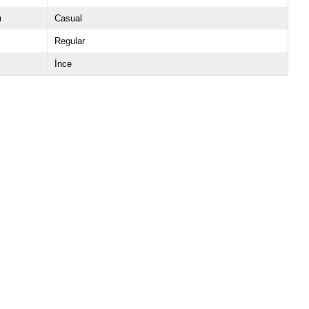
u
Casual
Regular
İnce