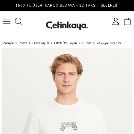
1500 TL ÜZERI KARGO BEDAVA - 12 TAKSIT SEÇENEĞI
0
Anasayfa
Moda
Erkek Giyim
Erkek Üst Giyim
T-Shirt
Wrangler W2510222 102 Off Whıte Erkek Relaxed Fıt Bıg Logo T-Shırt