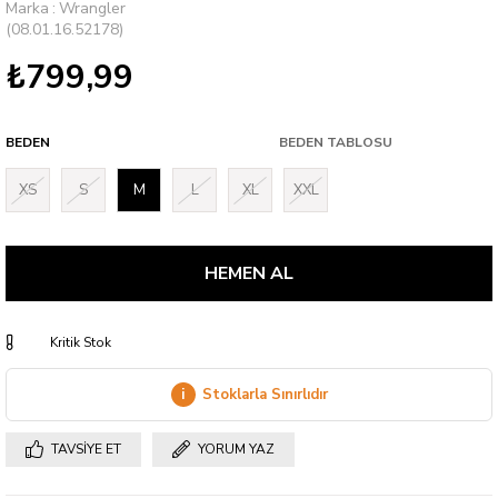
Marka
:
Wrangler
(08.01.16.52178)
₺799,99
BEDEN
BEDEN TABLOSU
XS
S
M
L
XL
XXL
Kritik Stok
i
Stoklarla Sınırlıdır
TAVSIYE ET
YORUM YAZ