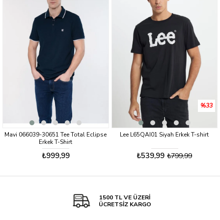
%33
Mavi 066039-30651 Tee Total Eclipse
Lee L65QAI01 Siyah Erkek T-shirt
Erkek T-Shirt
₺999,99
₺539,99
₺799,99
1500 TL VE ÜZERİ
ÜCRETSİZ KARGO