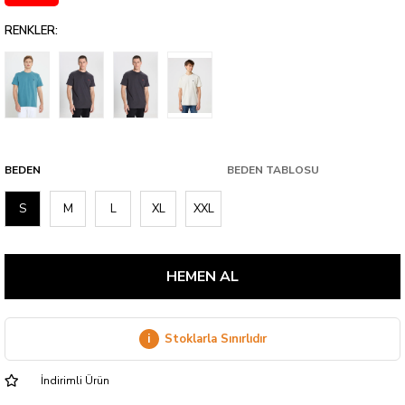
RENKLER:
BEDEN
BEDEN TABLOSU
S
M
L
XL
XXL
i
Stoklarla Sınırlıdır
İndirimli Ürün