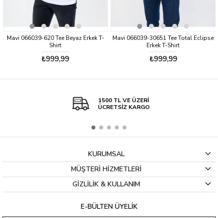
az Erkek T-
Mavi 066039-30651 Tee Total Eclipse
Lee L65QAI01 Siyah Erke
Erkek T-Shirt
₺999,99
₺539,99
₺799
1500 TL VE ÜZERİ
ÜCRETSİZ KARGO
KURUMSAL
MÜŞTERİ HİZMETLERİ
GİZLİLİK & KULLANIM
E-BÜLTEN ÜYELİK