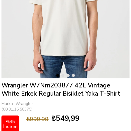
Wrangler W7Nm203877 42L Vintage
White Erkek Regular Bisiklet Yaka T-Shirt
Marka
:
Wrangler
(08.01.16.50375)
₺549,99
₺999,99
%
45
İndirim