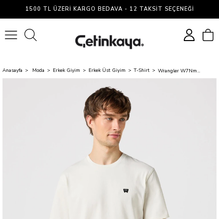
1500 TL ÜZERI KARGO BEDAVA - 12 TAKSIT SEÇENEĞI
0
Anasayfa
Moda
Erkek Giyim
Erkek Üst Giyim
T-Shirt
Wrangler W7Nm203877 42L Vintage White Erkek Regular Bisiklet Yaka T-Shirt