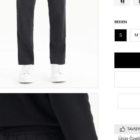
BEDEN
S
M
TAVSIY
Ürün Özelli