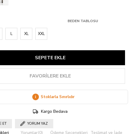
BEDEN TABLOSU
L
XL
XXL
FAVORILERE EKLE
i
Stoklarla Sınırlıdır
Kargo Bedava
E ET
YORUM YAZ
kleri
Yorumlar
(0)
Ödeme Seçenekleri
Teslimat ve İade