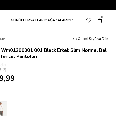
0
GÜNÜN FIRSATLARI
MAĞAZALARIMIZ
olon
< < Önceki Sayfaya Dön
 Wm01200001 001 Black Erkek Slım Normal Bel
 Tencel Pantolon
gler
612)
9,99