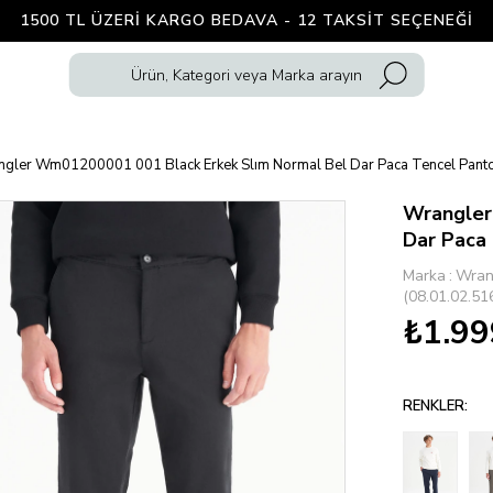
1500 TL ÜZERI KARGO BEDAVA - 12 TAKSIT SEÇENEĞI
gler Wm01200001 001 Black Erkek Slım Normal Bel Dar Paca Tencel Pant
Wrangler
Dar Paca
Marka
:
Wran
(08.01.02.51
₺1.99
RENKLER: