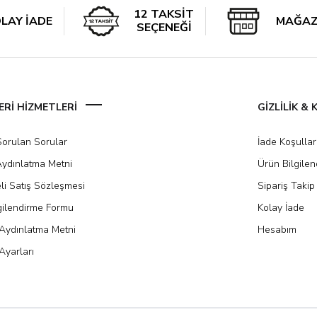
12 TAKSİT
LAY İADE
MAĞAZ
SEÇENEĞİ
Rİ HİZMETLERİ
GİZLİLİK &
Sorulan Sorular
İade Koşullar
ydınlatma Metni
Ürün Bilgile
li Satış Sözleşmesi
Sipariş Takip
gilendirme Formu
Kolay İade
Aydınlatma Metni
Hesabım
Ayarları