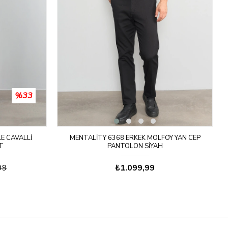
%33
LE CAVALLI
MENTALITY 6368 ERKEK MOLFOY YAN CEP
T
PANTOLON SIYAH
99
₺1.099,99