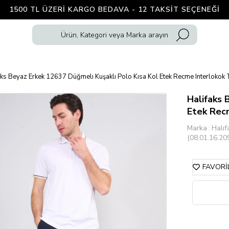
1500 TL ÜZERI KARGO BEDAVA - 12 TAKSIT SEÇENEĞI
aks Beyaz Erkek 12637 Düğmelı Kuşaklı Polo Kısa Kol Etek Recme Interlokok 
Halifaks 
Etek Recm
Marka
:
Halıf
(08.01.16.20
FAVORI