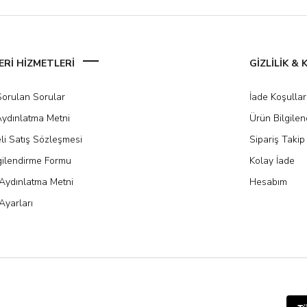
Rİ HİZMETLERİ
GİZLİLİK &
Sorulan Sorular
İade Koşullar
ydınlatma Metni
Ürün Bilgile
li Satış Sözleşmesi
Sipariş Takip
gilendirme Formu
Kolay İade
Aydınlatma Metni
Hesabım
Ayarları