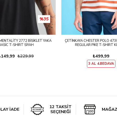
%35
MENTALITY 2772 BISIKLET YAKA
ÇETINKAYA CHESTER POLO 473
BASIC T-SHIRT SIYAH
REGULAR PIKE T-SHIRT K
₺149,99
₺229,99
₺499,99
3 AL 4.BEDAVA
12 TAKSİT
LAY İADE
MAĞAZ
SEÇENEĞİ