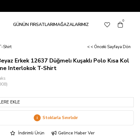
0
GÜNÜN FIRSATLARI
MAĞAZALARIMIZ
T-Shirt
< < Önceki Sayfaya Dön
Beyaz Erkek 12637 Düğmelı Kuşaklı Polo Kısa Kol
e Interlokok T-Shirt
aks
908)
LERE EKLE
i
Stoklarla Sınırlıdır
İndirimli Ürün
Gelince Haber Ver