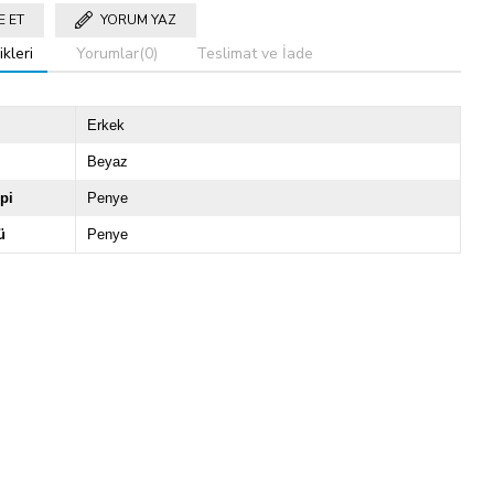
E ET
YORUM YAZ
kleri
Yorumlar
(0)
Teslimat ve İade
Erkek
Beyaz
pi
Penye
ü
Penye