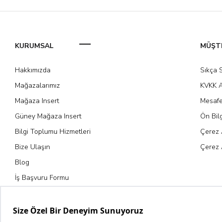
KURUMSAL
MÜŞTE
Hakkımızda
Sıkça 
Mağazalarımız
KVKK A
Mağaza Insert
Mesafe
Güney Mağaza Insert
Ön Bil
Bilgi Toplumu Hizmetleri
Çerez 
Bize Ulaşın
Çerez 
Blog
İş Başvuru Formu
Kariyer Fırsatları