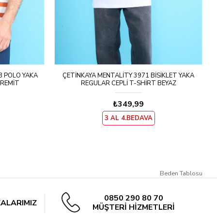
8 POLO YAKA
ÇETINKAYA MENTALITY 3971 BISIKLET YAKA
IREMIT
REGULAR CEPLI T-SHIRT BEYAZ
₺349,99
3 AL 4.BEDAVA
Beden Tablosu
0850 290 80 70
ALARIMIZ
MÜŞTERİ HİZMETLERİ