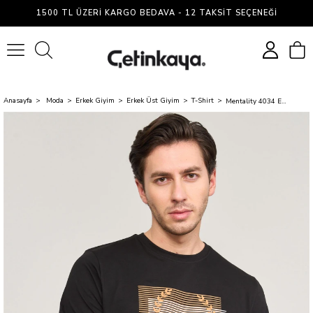
1500 TL ÜZERI KARGO BEDAVA - 12 TAKSIT SEÇENEĞI
0
Anasayfa
Moda
Erkek Giyim
Erkek Üst Giyim
T-Shirt
Mentality 4034 Erkek Bisiklet Yaka Baskılı Regular T-shirt Siyah